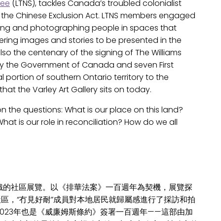
See
(LTNS), tackles Canada’s troubled colonialist
of the Chinese Exclusion Act. LTNS members engaged
wing and photographing people in spaces that
ering images and stories to be presented in the
 also the centenary of the signing of The Williams
 by the Government of Canada and seven First
al portion of southern Ontario territory to the
at the Varley Art Gallery sits on today.
t on the questions: What is our place on this land?
t is our role in reconciliation? How do we all
組織的社區展覽。以《排華法案》一百週年為契機，展覽探
區，“冇見好耐”成員對本地居民就歸屬感進行了採訪和拍
023年也是《威廉姆斯條約》簽署一百週年——這部由加