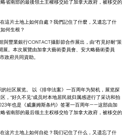
大略省南部的最後領土主權移交給了加拿大政府，被移交的
。
我們在這片土地上如何自處？我們記住了什麼，又遺忘了什
該如何生根？
與豐業銀行CONTACT攝影節合作展出，由“冇見好耐”策
aude協調開展。本次展覽由加拿大藝術委員會、安大略藝術委員
萬錦市政府共同資助。
组织的社区展览。 以《排华法案》一百周年为契机，展览探
区，“好久不见”成员对本地居民就归属感进行了采访和拍
023年也是《威廉姆斯条约》签署一百周年——这部由加
大略省南部的最后领土主权移交给了加拿大政府，被移交的
。
我们在这片土地上如何自处？我们记住了什么，又遗忘了什