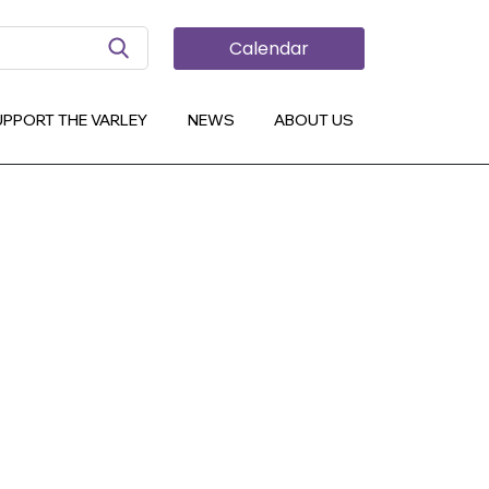
Search Button
Calendar
UPPORT THE VARLEY
NEWS
ABOUT US