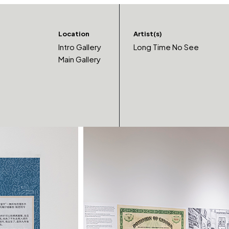
Location
Artist(s)
Intro Gallery
Long Time No See
Main Gallery