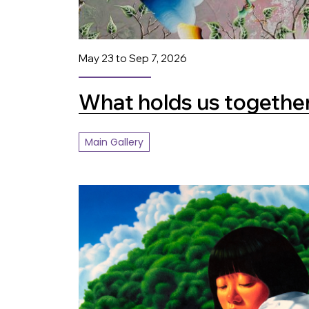
May 23 to Sep 7, 2026
What holds us togethe
Main Gallery