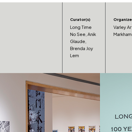
Curator(s)
Organize
Long Time
Varley Ar
No See, Anik
Markham
Glaude,
Brenda Joy
Lem