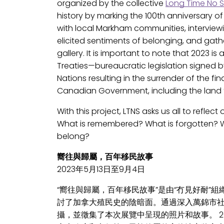
organized by the collective
Long Time No 
history by marking the 100th anniversary 
with local Markham communities, intervie
elicited sentiments of belonging, and gath
gallery. It is important to note that 2023 is
Treaties—bureaucratic legislation signed
Nations resulting in the surrender of the fin
Canadian Government, including the land th
With this project, LTNS asks us all to reflec
What is remembered? What is forgotten? Wha
belong?
嚮往與歸屬，百年移民故事
2023年5月13日至9月4日
“嚮往與歸屬，百年移民故事”是由“冇見好耐”
討了加拿大殖民史的陰暗面。通過深入萬錦市社
攝，並徵集了本次展覽中呈現的照片和故事。 2