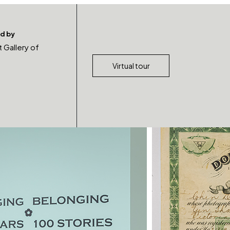
d by
t Gallery of
Virtual tour