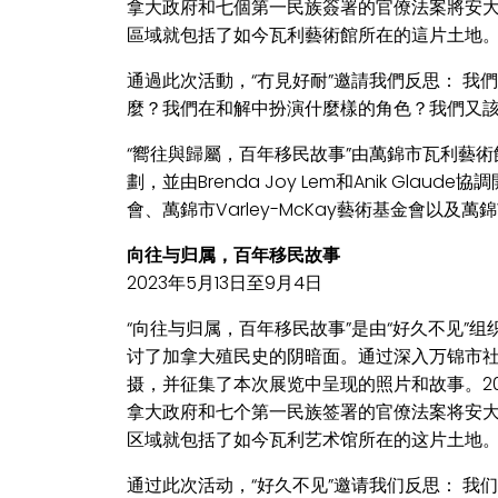
拿大政府和七個第一民族簽署的官僚法案將安
區域就包括了如今瓦利藝術館所在的這片土地
通過此次活動，“冇見好耐”邀請我們反思： 
麼？我們在和解中扮演什麼樣的角色？我們又
“嚮往與歸屬，百年移民故事”由萬錦市瓦利藝術館
劃，並由Brenda Joy Lem和Anik Gl
會、萬錦市Varley-McKay藝術基金會以及
向往与归属，百年移民故事
2023年5月13日至9月4日
“向往与归属，百年移民故事”是由“好久不见”
讨了加拿大殖民史的阴暗面。通过深入万锦市社
摄，并征集了本次展览中呈现的照片和故事。2
拿大政府和七个第一民族签署的官僚法案将安
区域就包括了如今瓦利艺术馆所在的这片土地
通过此次活动，“好久不见”邀请我们反思： 