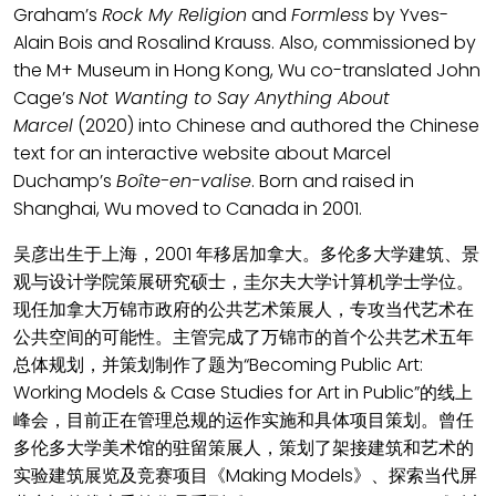
Graham’s
Rock My Religion
and
Formless
by Yves-
Alain Bois and Rosalind Krauss. Also, commissioned by
the M+ Museum in Hong Kong, Wu co-translated John
Cage’s
Not Wanting to Say Anything About
Marcel
(2020) into Chinese and authored the Chinese
text for an interactive website about Marcel
Duchamp’s
Boîte-en-valise
. Born and raised in
Shanghai, Wu moved to Canada in 2001.
吴彦出生于上海，2001 年移居加拿大。多伦多大学建筑、景
观与设计学院策展研究硕士，圭尔夫大学计算机学士学位。
现任加拿大万锦市政府的公共艺术策展人，专攻当代艺术在
公共空间的可能性。主管完成了万锦市的首个公共艺术五年
总体规划，并策划制作了题为“Becoming Public Art:
Working Models & Case Studies for Art in Public”的线上
峰会，目前正在管理总规的运作实施和具体项目策划。曾任
多伦多大学美术馆的驻留策展人，策划了架接建筑和艺术的
实验建筑展览及竞赛项目《Making Models》、探索当代屏