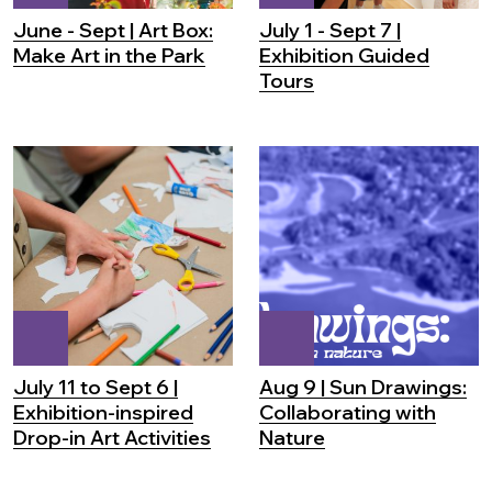
June - Sept | Art Box:
July 1 - Sept 7 |
Make Art in the Park
Exhibition Guided
Tours
July 11 to Sept 6 |
Aug 9 | Sun Drawings:
Exhibition-inspired
Collaborating with
Drop-in Art Activities
Nature