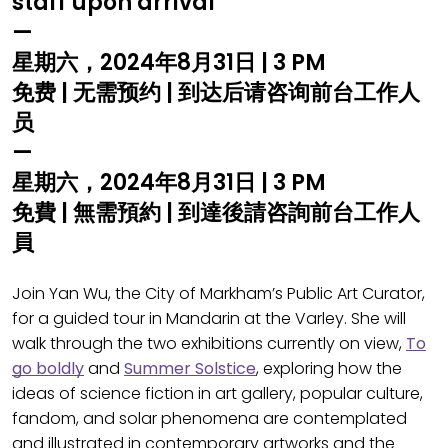
staff upon arrival
—
星期六，2024年8月31日 | 3 PM
免费 | 无需预约 | 到达后请咨询前台工作人
员
—
星期六，2024年8月31日 | 3 PM
免費 | 無需預約 | 到達後請咨詢前台工作人
員
Join Yan Wu, the City of Markham’s Public Art Curator,
for a guided tour in Mandarin at the Varley. She will
walk through the two exhibitions currently on view,
To
go boldly
and
Summer Solstice
, exploring how the
ideas of science fiction in art gallery, popular culture,
fandom, and solar phenomena are contemplated
and illustrated in contemporary artworks and the