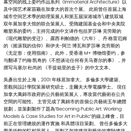
幕空间的线上委约作品系列《Immaterial Architecture》以
及中国艺术家苗颖在加拿大的首次个展。 此前曾任首届上海
城市空间艺术季的助理策展人和第五届深港城市\建筑双城
双年展加拿大馆的联合策展人。受隋建国基金会和中央美院
雕塑系的委约，主持完成的中文译作包括罗莎琳·克劳斯的
《现代雕塑的变迁》、露西·利帕德的《六年》、丹·格雷厄姆
的《摇滚我的信仰》和伊夫-阿兰·博瓦和罗莎琳·克劳斯的
《无定形：使用指南》。此外，受香港 M+ 博物馆委约，参
与翻译了约翰·凯奇的《不想谈论任何有关马赛尔的事》，并
撰写马塞尔·杜尚的 《手提箱里的盒子》的中文文本。
吳彥出生於上海，2001 年移居加拿大。 多倫多大學建築、
景觀與設計學院策展研究碩士，圭爾夫大學電腦學士。 現任
加拿大萬錦市政府的公共藝術策展人，專攻當代藝術在公共
空間的可能性。 主管完成了萬錦市的首個公共藝術五年總體
規劃，並策劃製作了題為“Becoming Public Art: Working
Models & Case Studies for Art in Public”的線上峰會，目
前正在管理總規的運作實施 和具體項目策劃。 曾任多倫多大
學美術館的駐村策展人，策劃了架接建築和藝術的實驗建築