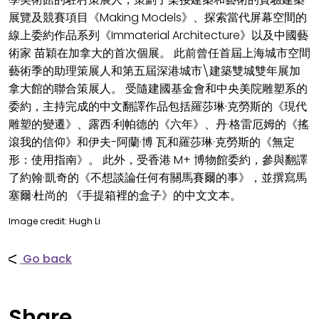
展覽及競賽項目《Making Models》、探索當代屏幕空間的
線上委約作品系列《Immaterial Architecture》以及中國藝
術家 苗穎在加拿大的首次個展。 此前曾任首屆上海城市空間
藝術季的助理策展人和第五屆深港城市\建築雙城雙年展加
拿大館的聯合策展人。 受隨建國基金會和中央美院雕塑系的
委約，主持完成的中文翻譯作品包括羅莎琳·克勞斯的《現代
雕塑的變遷》、露西·利帕德的《六年》、丹·格雷厄姆的《搖
滾我的信仰》和伊夫-阿蘭·博 瓦和羅莎琳·克勞斯的《無定
形：使用指南》。 此外，受香港 M+ 博物館委約，參與翻譯
了約翰·凱奇的《不想談論任何有關馬賽爾的事》，並撰寫馬
塞爾·杜尚的 《手提箱裡的盒子》的中文文本。
Image credit: Hugh Li
Go back
Share