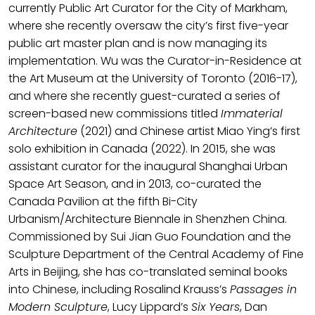
currently Public Art Curator for the City of Markham,
where she recently oversaw the city’s first five-year
public art master plan and is now managing its
implementation. Wu was the Curator-in-Residence at
the Art Museum at the University of Toronto (2016-17),
and where she recently guest-curated a series of
screen-based new commissions titled
Immaterial
Architecture
(2021) and Chinese artist Miao Ying’s first
solo exhibition in Canada (2022). In 2015, she was
assistant curator for the inaugural Shanghai Urban
Space Art Season, and in 2013, co-curated the
Canada Pavilion at the fifth Bi-City
Urbanism/Architecture Biennale in Shenzhen China.
Commissioned by Sui Jian Guo Foundation and the
Sculpture Department of the Central Academy of Fine
Arts in Beijing, she has co-translated seminal books
into Chinese, including Rosalind Krauss’s
Passages in
Modern Sculpture
, Lucy Lippard’s
Six Years
, Dan